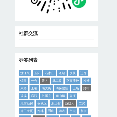
社群交流
标签列表
涨泾段
玉阳
石家庄
道站
改及
迁房
镇动
一合
青县
北二路
路面养护
沙滩
康路
玉桥
南大街
幼保健院
王场
跨街
观溪
庭院
竹溪县
南山镇
邕江
地震勘探
保税区
浙江省
质疑人
二局
建工大厦
部地
通山
清表
市域
市宿