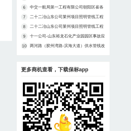
线珠江道站燃气管线迁改及连头工程
中交一航局第一工程有限公司朝阳区崔各
庄乡黑桥村、南皋村棚户区改造土地开发
二十二冶山东公司莱州项目照明管线工程
项目市政基础设施-道路及配套市政管线工
（一标段）招标书第045号
二十二冶山东公司莱州项目照明管线工程
程施工项目混凝土检查井采购招标公告
（二标段）招标书第046号
十一公司-山东裕龙石化产业园园区事故应
急设施(2#岛事故水池及事故水管线)工程
两河路（胶州湾路-滨海大道）供水管线改
一标段项目部-土建安全防护材料30成交
造及连通工程（暂估价）预中标公示
结果公告
更多商机查看，下载保标app