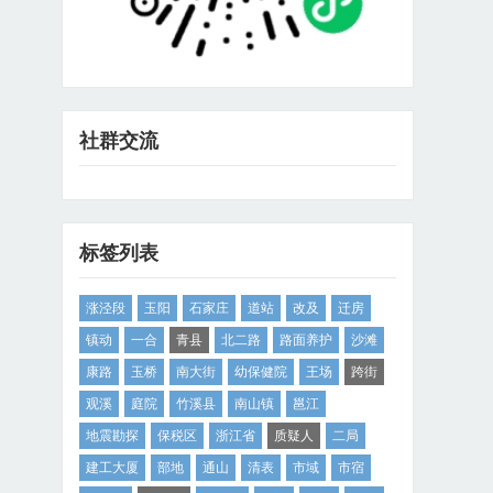
社群交流
标签列表
涨泾段
玉阳
石家庄
道站
改及
迁房
镇动
一合
青县
北二路
路面养护
沙滩
康路
玉桥
南大街
幼保健院
王场
跨街
观溪
庭院
竹溪县
南山镇
邕江
地震勘探
保税区
浙江省
质疑人
二局
建工大厦
部地
通山
清表
市域
市宿