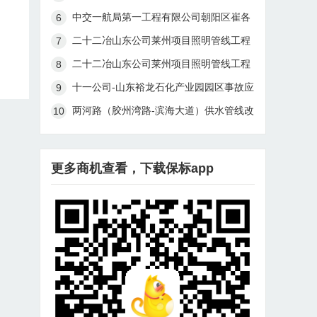
线珠江道站燃气管线迁改及连头工程
中交一航局第一工程有限公司朝阳区崔各
庄乡黑桥村、南皋村棚户区改造土地开发
二十二冶山东公司莱州项目照明管线工程
项目市政基础设施-道路及配套市政管线工
（一标段）招标书第045号
二十二冶山东公司莱州项目照明管线工程
程施工项目混凝土检查井采购招标公告
（二标段）招标书第046号
十一公司-山东裕龙石化产业园园区事故应
急设施(2#岛事故水池及事故水管线)工程
两河路（胶州湾路-滨海大道）供水管线改
一标段项目部-土建安全防护材料30成交
造及连通工程（暂估价）预中标公示
结果公告
更多商机查看，下载保标app