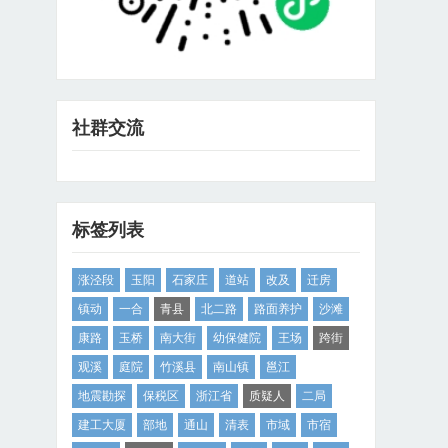
社群交流
标签列表
涨泾段
玉阳
石家庄
道站
改及
迁房
镇动
一合
青县
北二路
路面养护
沙滩
康路
玉桥
南大街
幼保健院
王场
跨街
观溪
庭院
竹溪县
南山镇
邕江
地震勘探
保税区
浙江省
质疑人
二局
建工大厦
部地
通山
清表
市域
市宿