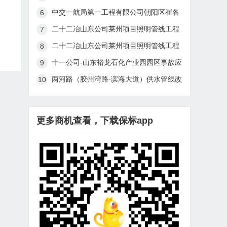
线珠江道站燃气管线迁改及连头工程
中交一航局第一工程有限公司朝阳区崔各
庄乡黑桥村、南皋村棚户区改造土地开发
二十二冶山东公司莱州项目照明管线工程
项目市政基础设施-道路及配套市政管线工
（一标段）招标书第045号
二十二冶山东公司莱州项目照明管线工程
程施工项目混凝土检查井采购招标公告
（二标段）招标书第046号
十一公司-山东裕龙石化产业园园区事故应
急设施(2#岛事故水池及事故水管线)工程
两河路（胶州湾路-滨海大道）供水管线改
一标段项目部-土建安全防护材料30成交
造及连通工程（暂估价）预中标公示
结果公告
更多商机查看，下载保标app