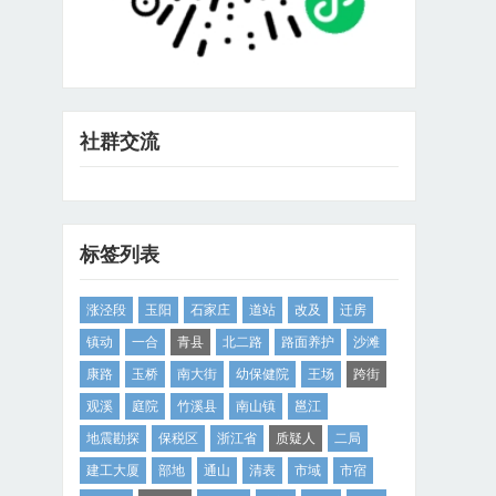
社群交流
标签列表
涨泾段
玉阳
石家庄
道站
改及
迁房
镇动
一合
青县
北二路
路面养护
沙滩
康路
玉桥
南大街
幼保健院
王场
跨街
观溪
庭院
竹溪县
南山镇
邕江
地震勘探
保税区
浙江省
质疑人
二局
建工大厦
部地
通山
清表
市域
市宿