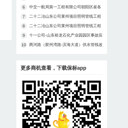
线珠江道站燃气管线迁改及连头工程
中交一航局第一工程有限公司朝阳区崔各
庄乡黑桥村、南皋村棚户区改造土地开发
二十二冶山东公司莱州项目照明管线工程
项目市政基础设施-道路及配套市政管线工
（一标段）招标书第045号
二十二冶山东公司莱州项目照明管线工程
程施工项目混凝土检查井采购招标公告
（二标段）招标书第046号
十一公司-山东裕龙石化产业园园区事故应
急设施(2#岛事故水池及事故水管线)工程
两河路（胶州湾路-滨海大道）供水管线改
一标段项目部-土建安全防护材料30成交
造及连通工程（暂估价）预中标公示
结果公告
更多商机查看，下载保标app