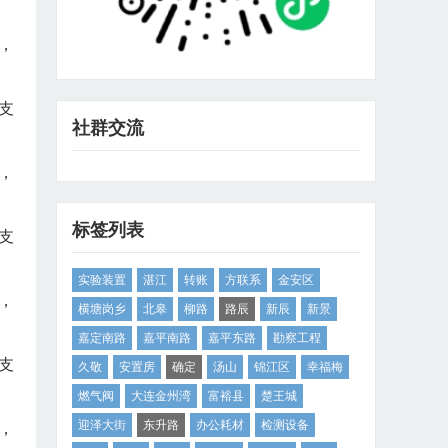
，
支
社群交流
，
标签列表
支
实验装置
湛江
转账
方联系
金安区
，
横塘岗乡
北皋
柳路
路辰
新辰
新景
嘉定南路
嘉平南路
嘉平东路
勘察工程
支
久敬
安置房
确定
汤山
锦江区
幸福梅
燃气阀
大连金州湾
富裕县
楚王城
迎泽大街
东升路
办公耗材
检测设备
，