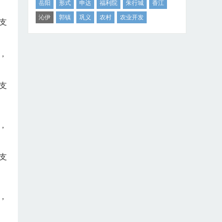
岳阳
形式
申达
福利院
朱行城
香江
沁伊
郭镇
巩义
农村
农业开发
支
，
支
，
支
，