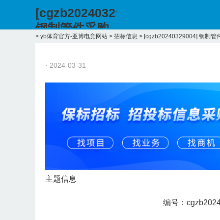
[cgzb20240329004]
钢制管件采购
>
yb体育官方-亚博电竞网站
>
招标信息
>
[cgzb20240329004] 钢制
招标2024.3.29
日-yb体育官方
· 2024-03-31
主题信息
编号：
cgzb202