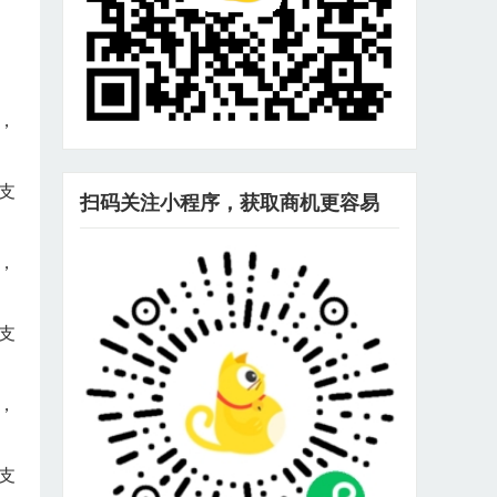
，
支
扫码关注小程序，获取商机更容易
，
支
，
支