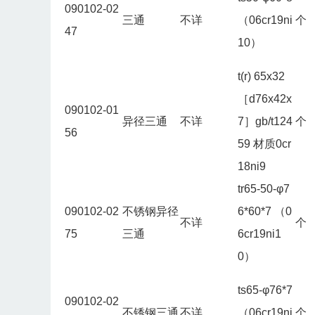
090102-02
三通
不详
（06cr19ni
个
47
10）
t(r) 65x32
［d76x42x
090102-01
异径三通
不详
7］gb/t124
个
56
59 材质0cr
18ni9
tr65-50-φ7
090102-02
不锈钢异径
6*60*7 （0
不详
个
75
三通
6cr19ni1
0）
ts65-φ76*7
090102-02
不锈钢三通
不详
（06cr19ni
个