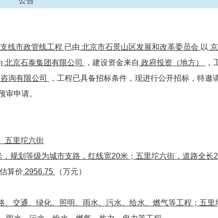
公告
关支线市政管线工程
已由
北京市石景山区发展和改革委员会
以
京
为
北京石泰集团有限公司
，建设资金来自
政府投资（地方）
，
壮咨询有限公司
，工程已具备招标条件，现进行公开招标，特邀
预审申请。
、五里坨六街
米，规划等级为城市支路，红线宽20米；五里坨六街，道路全长2
估算价
2956.75
（万元）
路、交通、绿化、照明、雨水、污水、给水、燃气等工程；五里