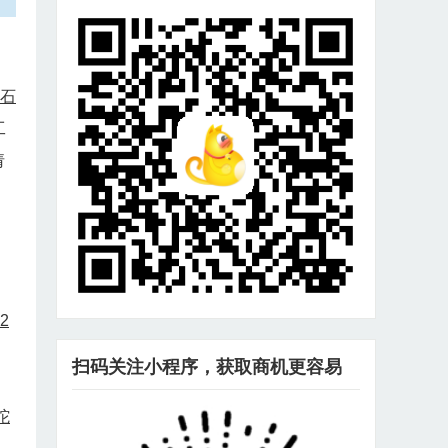
石
工
请
2
扫码关注小程序，获取商机更容易
坨