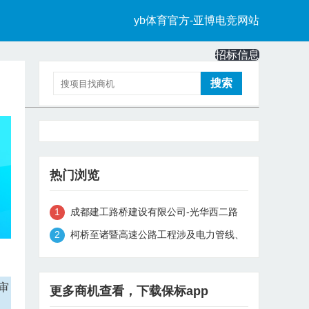
yb体育官方-亚博电竞网站
招标信息
中标信息
热门浏览
成都建工路桥建设有限公司-光华西二路
（光华北八路至光华北九路）道路及市政
柯桥至诸暨高速公路工程涉及电力管线、
管线工程-零星材料采购中选公示
地下管线等迁改工程结算审计服务评标结
果公示
审
更多商机查看，下载保标app