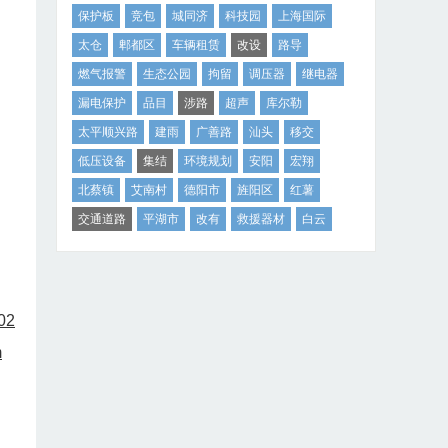
保护板
竞包
城同济
科技园
上海国际
太仓
郫都区
车辆租赁
改设
路导
燃气报警
生态公园
拘留
调压器
继电器
漏电保护
品目
涉路
超声
库尔勒
太平顺兴路
建雨
广善路
汕头
移交
低压设备
集结
环境规划
安阳
宏翔
北蔡镇
艾南村
德阳市
旌阳区
红薯
交通道路
平湖市
改有
救援器材
白云
02
m