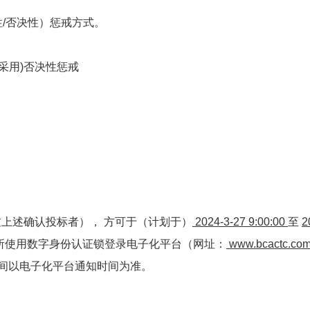
性/否决性）惩戒方式。
不采用)否决性惩戒
过上述确认投标者）， 方可于（计划于）
2024-3-27 9:00:00
至
2
所使用数字身份认证锁登录电子化平台（网址：
www.bcactc.co
间以电子化平台通知时间为准。