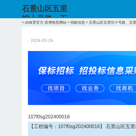
石景山区五里
坨十号路、五
>
yb体育官方-亚博电竞网站
>
招标信息
>
石景山区五里坨十号路、五
里坨六街及相
关支线市政管
· 2024-03-26
线工程-yb体育
官方
107f0sg202400016
【工程编号：107f0sg202400016】 石