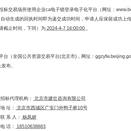
标交易场所使用企业ca电子锁登录电子化平台（网址：www.bc
后平台自动生成的回执时间即为递交成功时间，申请人应保留成功上
请截止时间，下同）为
2024-4-7 16:00:00
。
公共资源交易平台(北京市)，网址：ggzyfw.beijing.gov
上发布。
招标代理机构：
北京市建壮咨询有限公司
层
地 址：
北京市西城区广安门外鸭子桥10号
联 系 人：
杨凤娇
电 话：
18510638883