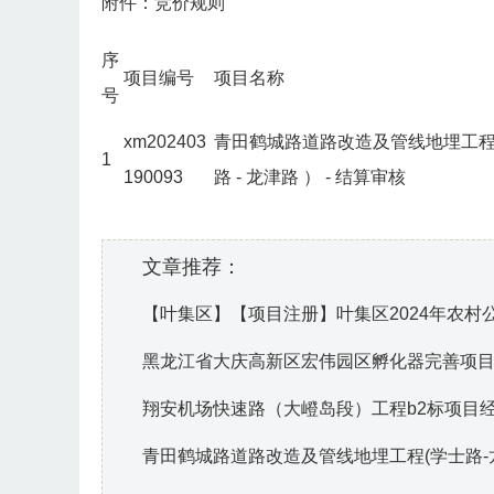
附件：竞价规则
序
项目编号
项目名称
号
xm202403
青田鹤城路道路改造及管线地埋工
1
190093
路
-
龙津路
）
-
结算审核
文章推荐：
【叶集区】【项目注册】叶集区2024年农
黑龙江省大庆高新区宏伟园区孵化器完善项
翔安机场快速路（大嶝岛段）工程b2标项目
青田鹤城路道路改造及管线地埋工程(学士路-