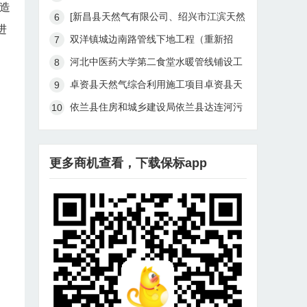
成交结果公告
造
程中标候选人公示
[新昌县天然气有限公司、绍兴市江滨天然
进
气有限公司 2024年管线定向穿越工程] 中
双洋镇城边南路管线下地工程（重新招
标结果公告
标）中标候选人公示（暨中标结果公示）
河北中医药大学第二食堂水暖管线铺设工
程
卓资县天然气综合利用施工项目卓资县天
然气综合利用施工项目中标候选人公示
依兰县住房和城乡建设局依兰县达连河污
水厂外网污水提升管线改造工程监理结果
公告
更多商机查看，下载保标app