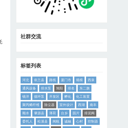
社群交流
托
标签列表
河北
依兰县
路线
厦门市
规模
西泉
通风设备
排水泵
旭阳
排名
东二旗
镜洋
循环泵
开发区
孵化
化工装置
聚丙烯纤维
除尘器
室外设计
西湖
南丰
顺水
肇源县
薄荷
台乡
园片
排泥阀
委托人
松溪县
闽瓯
诚融
心村
控制器