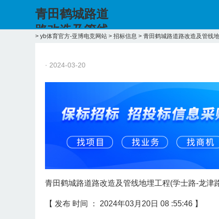
青田鹤城路道
路改造及管线
>
yb体育官方-亚博电竞网站
>
招标信息
>
青田鹤城路道路改造及管线地
地埋工程(学士
路-yb体育官方
· 2024-03-20
青田鹤城路道路改造及管线地埋工程(学士路-龙津
【
发布
时间 ：
2024年03月20日 08
:55:46
】