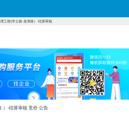
埋工程(学士路-龙津路）-结算审核
路
）-结算审核
竞价
公告