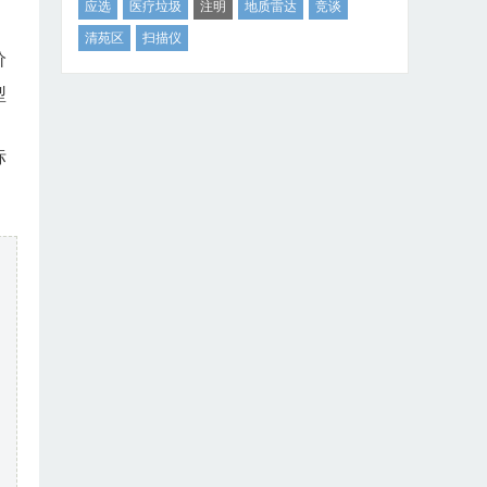
应选
医疗垃圾
注明
地质雷达
竞谈
清苑区
扫描仪
价
型
标