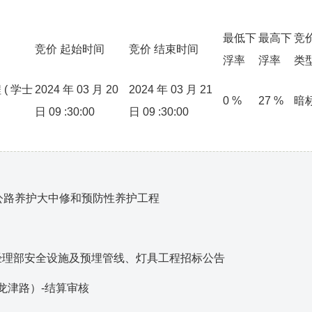
最低下
最高下
竞
竞价
起始时间
竞价
结束时间
浮率
浮率
类
程
(
学士
2024
年
03
月
20
2024
年
03
月
21
0
%
27
%
暗
日
09
:30:00
日
09
:30:00
村公路养护大中修和预防性养护工程
目
经理部安全设施及预埋管线、灯具工程招标公告
龙津路）-结算审核