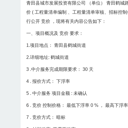
青田县城市发展投资有限公司
（单位）
青田鹤城
价
(
工程量清单编制
、工程量清单审核、招标控制
行公开
竞价
，现将有关内容公告如下：
一、项目概况及
竞价
要求：
1.项目地点：
青田县鹤城街道
2.详细地址:
鹤城街道
3
.中介服务完成期限要求：
30
天
4
.
报价方式：
下浮率
5
.
中介服务
项目金额
:
未确认
6
.
竞价
控制价格：
最低下浮率
0
%
，
最高下浮
7
.
竞价方式：
暗标