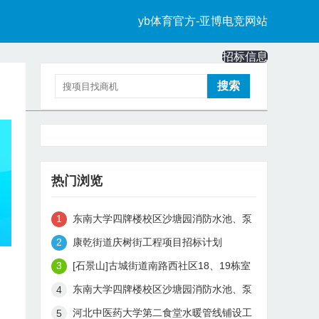
yb体育官方-亚博电竞网站
招标信息
中标信息
热门浏览
东南大学四牌楼校区沙塘园消防水池、泵
房及管线等建设工程中标公告
康乾街道庆树街工程项目招标计划
[石景山]古城街道南路西社区18、19栋室
外污水管线改造工程项目成交公告
东南大学四牌楼校区沙塘园消防水池、泵
房及管线等建设工程（seu-zb-230804）
河北中医药大学第二食堂水暖管线铺设工