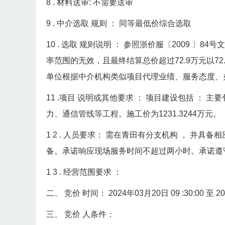
8
.
材料送审:
不需要送审
9
.
中介选取
规则
：
同等最低价综合选取
10
.
选取
规则说明
：
参照浙价服〔2009
〕84号
率范围的无效，且最终结算总价超过72.9万元以7
单位根据中介机构类似项目代理业绩、服务态度、
11
.项目
说明或其他要求
：
项目建设包括
：
主要
力、通信管线等工程。施工价为1231.3244万元。
1
2
.
人员要求：
需在青田有分支机构
，
并具备相
备。承诺响应现场服务时间不超过两小时。承诺遵
1
3
.
经营范围要求
：
二、
竞价
时间：
2024年03月20日 09
:30:00
至
2
三、
竞价
人条件：