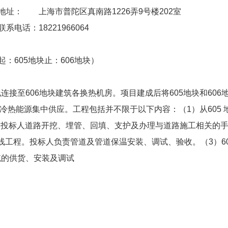
地址：
上海市普陀区真南路1226弄9号楼202室
联系电话：
18221966064
：605地块止：606地块）
接至606地块建筑各换热机房。项目建成后将605地块和606
调冷热能源集中供应。工程包括并不限于以下内容：（1）从605 
程。投标人道路开挖、埋管、回填、支护及办理与道路施工相关的
管线工程。投标人负责管道及管道保温安装、调试、验收。（3）60
统的供货、安装及调试