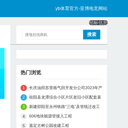
yb体育官方-亚博电竞网站
招标信息
中标信息
热门浏览
长庆油田苏里格气田开发分公司2023年产
能建设项目组中小型场站土建及管线土石
桂阳县龙潭综合小区片区老旧小区配套基
方工程招标项目（四次）中标候选人
础设施改造、桂阳县老物价局片区老旧小
新建邵阳至永州铁路“三电”及管线迁改工
区配套基础设施改造epc招标公告
程监理
606地块能源管接入工程
嘉定古树公园改建工程