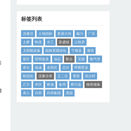
标签列表
流量仪
土地招标
新源大街
截污
厂区
土桥
铁道
水工
富盛镇
公租房
太阳能设备
园林景观绿化
宁都县
邀请
套区
照明改造
油品
配合
宝骏
氧气管
共
牵出
箱涵
名胜区
总分
呼图壁县
勒流街
流量仪表
王二庄
青苗
高台村
乙方
井区
桥涵
备用
桦川县
物资储备
请
表人
目部
四局集团
愚园