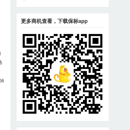
更多商机查看，下载保标app
地
地
手
6