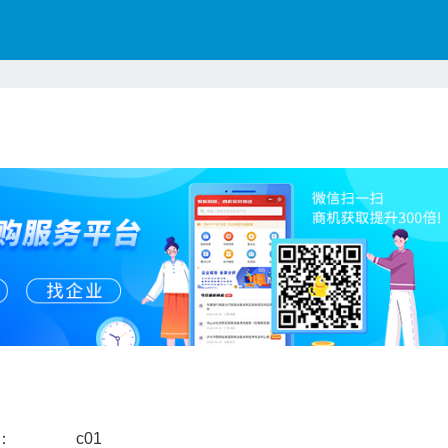
：
c01