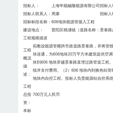
招标人：
上海申能融隆能源有限公司
招标人
招标人联系人：
周康
招标人
招标标段名称：
606地块能源管接入工程
建设地点：
普陀区桃浦镇（道路名称：景泰路起
工程规模描述
拟敷设能源管横跨市政道路景泰路，并将管线连
工程
块连通，为606地块20万平方米建筑提供空
概况
块到606 地块穿越景泰路直埋过路管道工
描
续并支付费用。（2）606 地块内到换热站
述：
地块内自控工程。投标人负责能源站自控系
工程
总投
700万元人民币
资：
本标