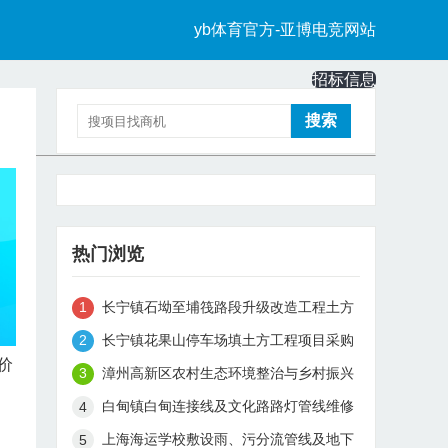
yb体育官方-亚博电竞网站
招标信息
中标信息
热门浏览
长宁镇石坳至埔筏路段升级改造工程土方
工程项目采购测绘服务
长宁镇花果山停车场填土方工程项目采购
测绘服务
价
漳州高新区农村生态环境整治与乡村振兴
融合发展项目-生态治理类项目勘察设计
白甸镇白甸连接线及文化路路灯管线维修
（复核评审）中标候选人公示（暨中标结
项目
上海海运学校敷设雨、污分流管线及地下
果公示）