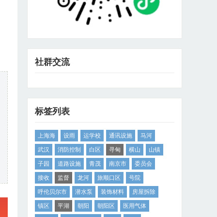
社群交流
标签列表
上海海
设雨
运学校
通讯设施
马河
武汉
消防控制
白区
寻甸
横山
山镇
子园
道路设施
青茂
南京市
委员会
接收
监督
龙河
旅顺口区
号院
呼伦贝尔市
潜水泵
装饰材料
房屋拆除
镇区
平湖
朝阳
朝阳区
医用气体