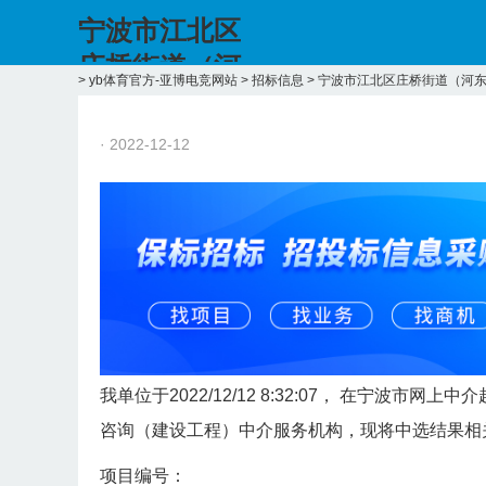
宁波市江北区
庄桥街道（河
>
yb体育官方-亚博电竞网站
>
招标信息
>
宁波市江北区庄桥街道（河
东路、庄桥大
街）小城镇通
· 2022-12-12
信线路专项治
理（移动）管
线迁改工程-yb
体育官方
我单位于2022/12/12 8:32:07， 在宁波
咨询（建设工程）中介服务机构，现将中选结果相
项目编号：