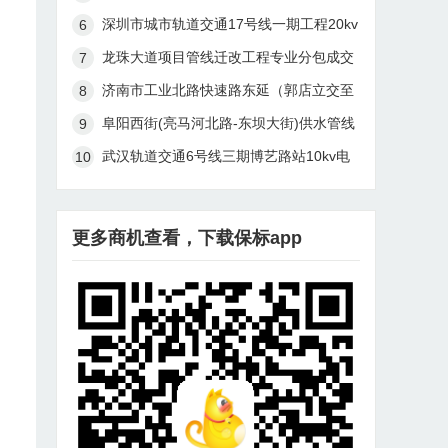
自来水管网工程中标结果公示
深圳市城市轨道交通17号线一期工程20kv
及以下电力管线改迁及恢复工程17601标
龙珠大道项目管线迁改工程专业分包成交
评标报告-评标公示
候选人公示
济南市工业北路快速路东延（郭店立交至
大正路）道路建设工程管线迁改工程通讯
阜阳西街(亮马河北路-东坝大街)供水管线
设施迁改及交安、路灯、广告牌等其他设
建设工程
武汉轨道交通6号线三期博艺路站10kv电
施迁移监理预中标公示
力管线迁改工程（土建施工）中标结果公
告
更多商机查看，下载保标app